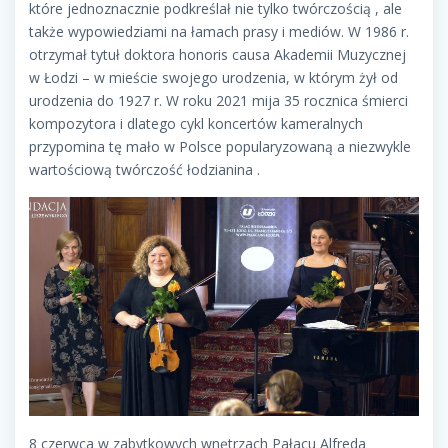
które jednoznacznie podkreślał nie tylko twórczością , ale
także wypowiedziami na łamach prasy i mediów. W 1986 r.
otrzymał tytuł doktora honoris causa Akademii Muzycznej
w Łodzi – w mieście swojego urodzenia, w którym żył od
urodzenia do 1927 r. W roku 2021 mija 35 rocznica śmierci
kompozytora i dlatego cykl koncertów kameralnych
przypomina tę mało w Polsce popularyzowaną a niezwykle
wartościową twórczość łodzianina .
8 czerwca w zabytkowych wnętrzach Pałacu Alfreda