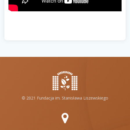
© 2021 Fundacja im. Stanisława Liszewskiego